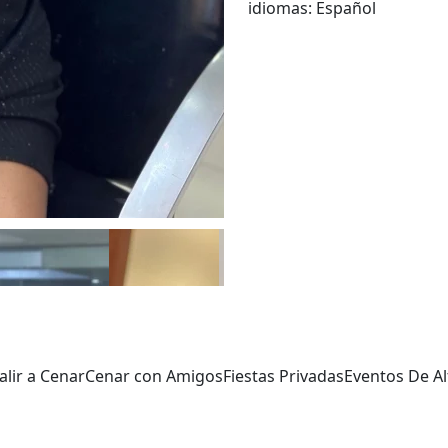
idiomas:
Español
alir a Cenar
Cenar con Amigos
Fiestas Privadas
Eventos De Al