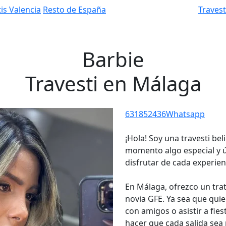
is Valencia
Resto de España
Traves
Barbie
Travesti en Málaga
631852436
Whatsapp
¡Hola! Soy una travesti be
momento algo especial y ún
disfrutar de cada experien
En Málaga, ofrezco un tra
novia GFE. Ya sea que quie
con amigos o asistir a fie
hacer que cada salida se