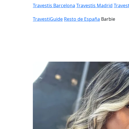
Travestis Barcelona
Travestis Madrid
Travest
TravestiGuide
Resto de España
Barbie