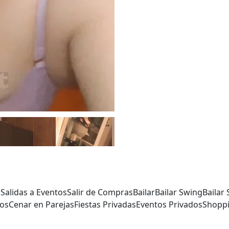
E
Salidas a Eventos
Salir de Compras
Bailar
Bailar Swing
Bailar 
os
Cenar en Parejas
Fiestas Privadas
Eventos Privados
Shopp