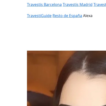
Travestis Barcelona
Travestis Madrid
Travest
TravestiGuide
Resto de España
Alexa