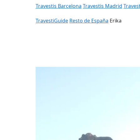
Travestis Barcelona
Travestis Madrid
Travest
TravestiGuide
Resto de España
Erika