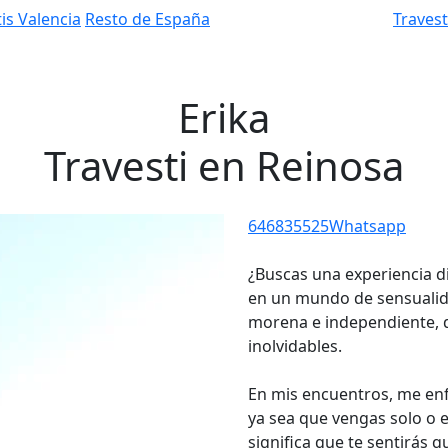
is Valencia
Resto de España
Traves
Erika
Travesti en Reinosa
646835525
Whatsapp
¿Buscas una experiencia d
en un mundo de sensualida
morena e independiente, 
inolvidables.
En mis encuentros, me enf
ya sea que vengas solo o e
significa que te sentirás q