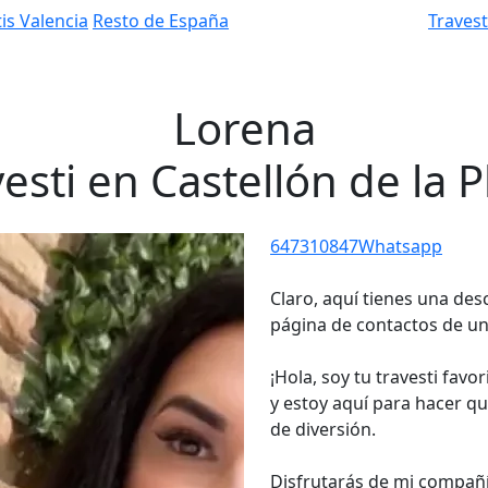
is Valencia
Resto de España
Traves
Lorena
esti en Castellón de la 
647310847
Whatsapp
Claro, aquí tienes una des
página de contactos de una
¡Hola, soy tu travesti favo
y estoy aquí para hacer q
de diversión.
Disfrutarás de mi compañí