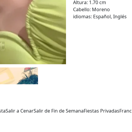
Altura:
1.70 cm
Cabello:
Moreno
idiomas:
Español, Inglés
sta
Salir a Cenar
Salir de Fin de Semana
Fiestas Privadas
Franc