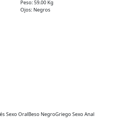
Peso:
59.00 Kg
Ojos:
Negros
és Sexo Oral
Beso Negro
Griego Sexo Anal