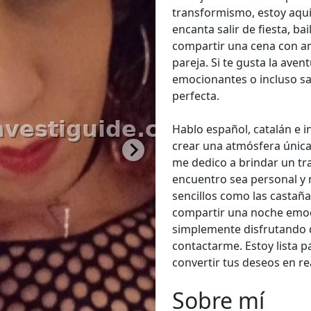
transformismo, estoy aquí
encanta salir de fiesta, ba
compartir una cena con am
pareja. Si te gusta la av
emocionantes o incluso sa
perfecta.
Hablo español, catalán e i
crear una atmósfera única
me dedico a brindar un tr
encuentro sea personal y 
sencillos como las castaña
compartir una noche emoc
simplemente disfrutando d
contactarme. Estoy lista p
convertir tus deseos en re
Sobre mí