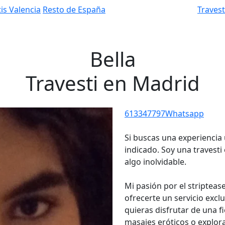
is Valencia
Resto de España
Traves
Bella
Travesti en Madrid
613347797
Whatsapp
Si buscas una experiencia 
indicado. Soy una travest
algo inolvidable.
Mi pasión por el stripteas
ofrecerte un servicio excl
quieras disfrutar de una fi
masajes eróticos o explor