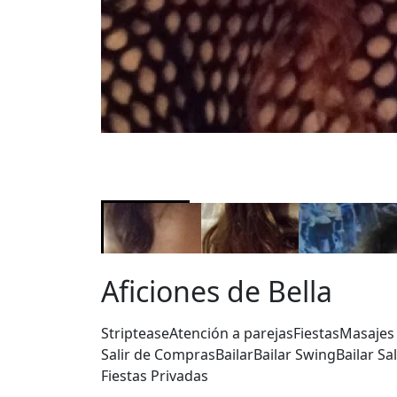
Aficiones de Bella
Striptease
Atención a parejas
Fiestas
Masajes 
Salir de Compras
Bailar
Bailar Swing
Bailar Sa
Fiestas Privadas