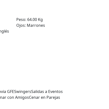
Peso:
64.00 Kg
Ojos:
Marrones
Inglés
ovia GFE
Swingers
Salidas a Eventos
nar con Amigos
Cenar en Parejas