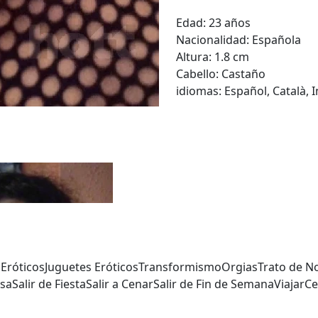
Edad:
23 años
Nacionalidad:
Española
Altura:
1.8 cm
Cabello:
Castaño
idiomas:
Español, Català, 
Eróticos
Juguetes Eróticos
Transformismo
Orgias
Trato de N
lsa
Salir de Fiesta
Salir a Cenar
Salir de Fin de Semana
Viajar
Ce